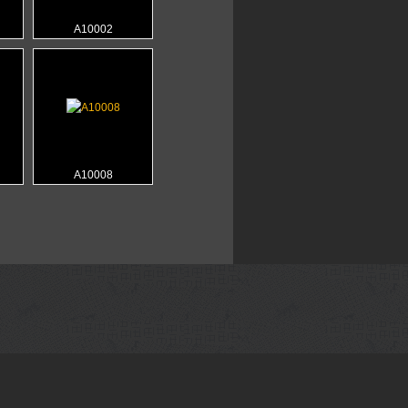
Α10002
Α10008