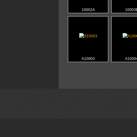
10002Α
10003
Α10003
Α1000