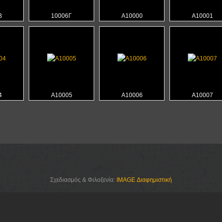
Β
10006Γ
Α10000
Α10001
4
Α10005
Α10006
Α10007
Σχεδιασμός & Φιλοξενία:
IMAGE Διαφημιστική