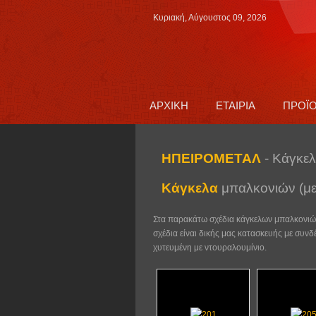
Κυριακή, Αύγουστος 09, 2026
ΑΡΧΙΚΗ
ΕΤΑΙΡΙΑ
ΠΡΟΪ
ΗΠΕΙΡΟΜΕΤΑΛ
- Κάγκε
Κάγκελα
μπαλκονιών (με
Στα παρακάτω σχέδια κάγκελων μπαλκονιών (
σχέδια είναι δικής μας κατασκευής με συνδ
χυτευμένη με ντουραλουμίνιο.