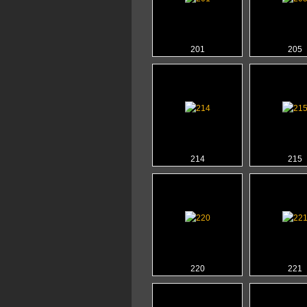
201
205
214
215
220
221