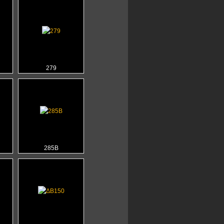
279
285B