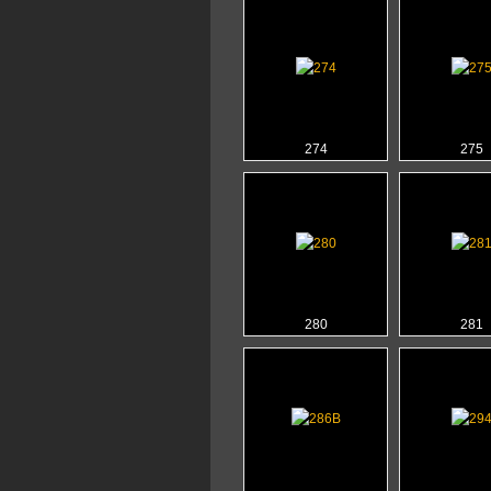
274
275
280
281