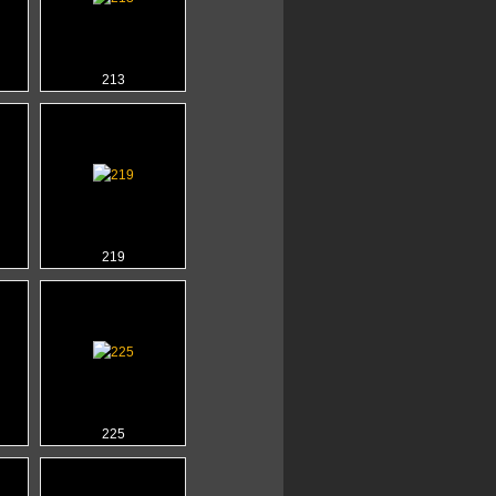
213
219
225