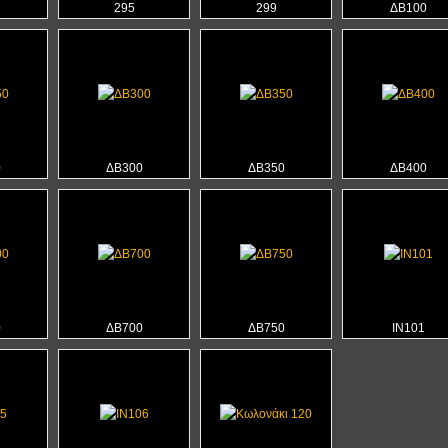
295
299
ΔΒ100
0
ΔΒ300
ΔΒ350
ΔΒ400
0
ΔΒ700
ΔΒ750
ΙΝ101