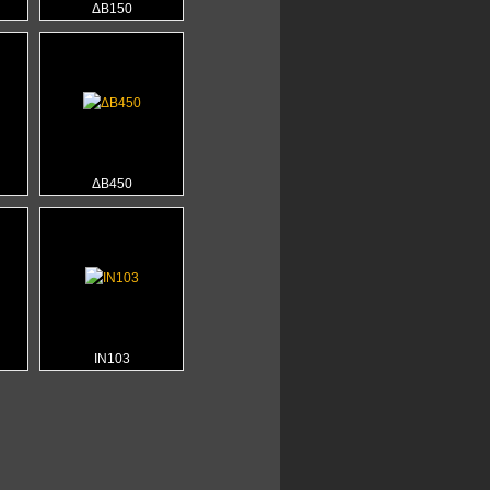
ΔΒ150
ΔΒ450
ΙΝ103