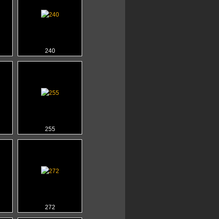
240
255
272