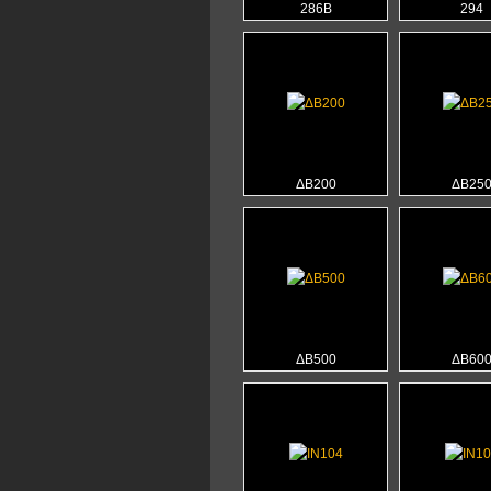
286B
294
ΔΒ200
ΔΒ25
ΔΒ500
ΔΒ60