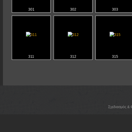
301
302
303
311
312
315
Σχεδιασμός & 