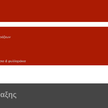
ράξεων
ια & φυλλαράκια
ραξης